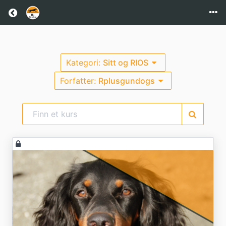
Kategori:
Sitt og RIOS
Forfatter:
Rplusgundogs