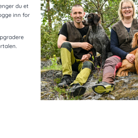
renger du et
gge inn for
ppgradere
rtalen.
Thomas, M
og Astr