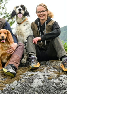
onica
id