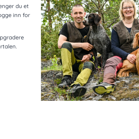
renger du et
gge inn for
ppgradere
rtalen.
Thomas, M
og Astr