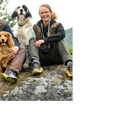
onica
id